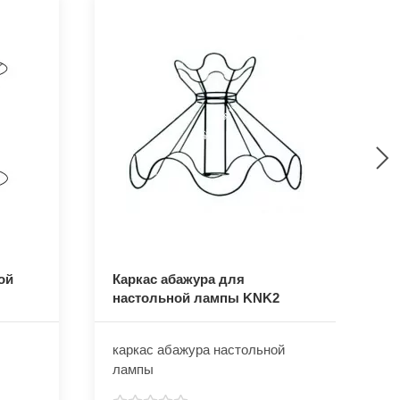
ой
Каркас абажура для
К
настольной лампы KNK2
н
каркас абажура настольной
К
лампы